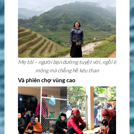
Mẹ tôi – người bạn đường tuyệt vời, ngồi ê
mông mà chẳng hề kêu than
Và phiên chợ vùng cao