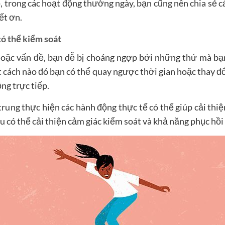
ố, trong các hoạt động thường ngày, bạn cũng nên chia sẻ c
ết ơn.
có thể kiểm soát
hoặc vấn đề, bạn dễ bị choáng ngợp bởi những thứ mà b
t cách nào đó bạn có thể quay ngược thời gian hoặc thay đổ
ng trực tiếp.
trung thực hiện các hành động thực tế có thể giúp cải thi
có thể cải thiện cảm giác kiểm soát và khả năng phục hồi 