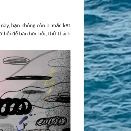
 này, bạn không còn bị mắc kẹt
ơ hội để bạn học hỏi, thử thách