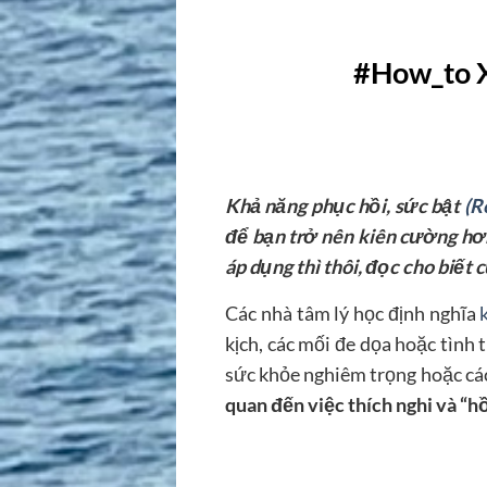
#How_to X
Khả năng phục hồi, sức bật
(R
để bạn trở nên kiên cường hơ
áp dụng thì thôi, đọc cho biết c
Các nhà tâm lý học định nghĩa
k
kịch, các mối đe dọa hoặc tình
sức khỏe nghiêm trọng hoặc các 
quan đến việc thích nghi và “h