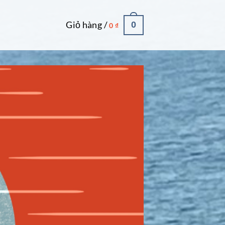
Giỏ hàng /
0
0
₫