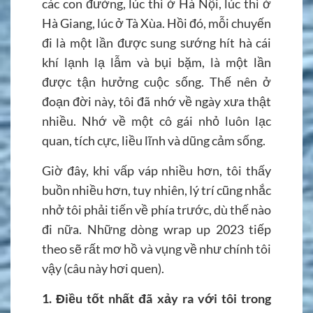
các con đường, lúc thì ở Hà Nội, lúc thì ở
Hà Giang, lúc ở Tà Xùa. Hồi đó, mỗi chuyến
đi là một lần được sung sướng hít hà cái
khí lạnh lạ lẫm và bụi bặm, là một lần
được tận hưởng cuộc sống. Thế nên ở
đoạn đời này, tôi đã nhớ về ngày xưa thật
nhiều. Nhớ về một cô gái nhỏ luôn lạc
quan, tích cực, liều lĩnh và dũng cảm sống.
Giờ đây, khi vấp váp nhiều hơn, tôi thấy
buồn nhiều hơn, tuy nhiên, lý trí cũng nhắc
nhở tôi phải tiến về phía trước, dù thế nào
đi nữa. Những dòng wrap up 2023 tiếp
theo sẽ rất mơ hồ và vụng về như chính tôi
vậy (câu này hơi quen).
1. Điều tốt nhất đã xảy ra với tôi trong