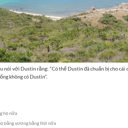
u nói với Dustin rằng: “Có thể Dustin đã chuẩn bị cho cái 
ống không có Dustin”.
ng họ nữa
họ bằng xương bằng thịt nữa