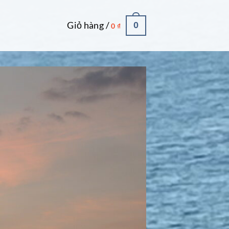
Giỏ hàng /
0
0
₫