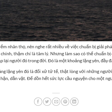
ểm nhân thọ, nên nghe rất nhiều về việc chuẩn bị giải pháp
i chính, thậm chí là tâm lý. Nhưng làm sao có thể chuẩn
p lại người đó trong đời. Đó là một khoảng lặng yên, đầy đ
g lặng yên đó là đối xử tử tế, thật lòng với những ngườ
ân hận, dằn vặt. Để dồn hết sức lực cầu nguyện cho một n