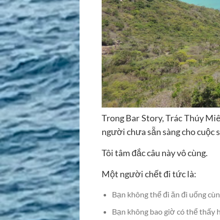
Trong Bar Story, Trác Thúy Miê
người chưa sẵn sàng cho cuộc s
Tôi tâm đắc câu này vô cùng.
Một người chết đi tức là:
Bạn không thể đi ăn đi uống cù
Bạn không bao giờ có thể thấy 