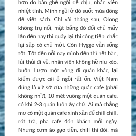
hơn do bàn ghế ngồi dễ chịu, nhân viên
nhiệt tình. Mình ngồi ở đó suốt mùa đông
để viết sách. Chỉ vài tháng sau, Olong
không trụ nổi, mặt bằng đó đổi chủ mấy
lần đến nay thì quây lại thi công tiếp, chắc
lại sắp có chủ mới. Còn Hygge vẫn sống
tốt. Tốt đến nỗi nay mình đến thì hết bàn,
lủi thủi đi về, nhân viên không hề níu kéo,
buồn. Lượn một vòng đi quán khác, lại
kiếm được cái ổ ngồi rất ổn. Việt Nam
đúng là xứ sở của những quán cafe (phải
không nhỉ?), 10 mét vuông một quán cafe,
có khi 2-3 quán luôn ấy chứ. Ai mà chẳng
mơ có một quán cafe xinh xắn để chill chill,
rót trà, pha cafe đón khách mỗi ngày.
Nhưng cơm áo gạo tiền, chill thì đói, mà