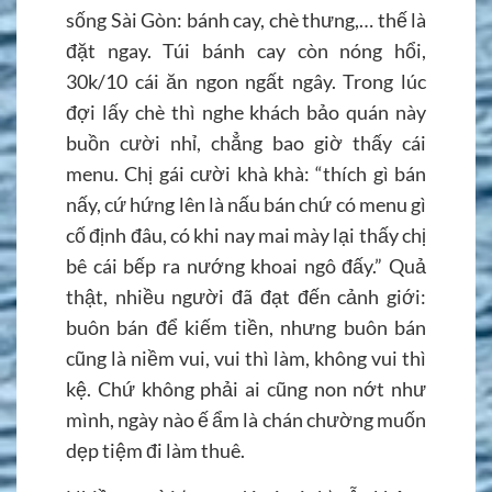
sống Sài Gòn: bánh cay, chè thưng,… thế là
đặt ngay. Túi bánh cay còn nóng hổi,
30k/10 cái ăn ngon ngất ngây. Trong lúc
đợi lấy chè thì nghe khách bảo quán này
buồn cười nhỉ, chẳng bao giờ thấy cái
menu. Chị gái cười khà khà: “thích gì bán
nấy, cứ hứng lên là nấu bán chứ có menu gì
cố định đâu, có khi nay mai mày lại thấy chị
bê cái bếp ra nướng khoai ngô đấy.” Quả
thật, nhiều người đã đạt đến cảnh giới:
buôn bán để kiếm tiền, nhưng buôn bán
cũng là niềm vui, vui thì làm, không vui thì
kệ. Chứ không phải ai cũng non nớt như
mình, ngày nào ế ẩm là chán chường muốn
dẹp tiệm đi làm thuê.