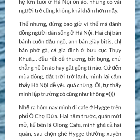
hệ lớn tuổi ở Hà Nội ồn ào, nhưng có vài
người trẻ cũng không khá khẩm hơn mấy.
Thế nhưng, đừng bao giờ vì thế mà đánh
đồng người dân sống ở Hà Nội. Hai chị bán
bánh cuốn đầu ngõ, anh bán giày bitis, chị
bán phở gà, cả gia đình ở bưu cục Thụy
Khuê,… đều rất dễ thương, tốt bụng, chứ
chẳng hề ồn ào hay gắt gỏng tí nào. Cứ đến
mùa đông, đất trời trở lạnh, mình lại cảm
thấy Hà Nội dễ yêu quá chừng. Ôi, tự thấy
mình lập trường có cũng như không =))))
Nhẽ ra hôm nay mình đi cafe ở Hygge trên
phố Ô Chợ Dừa. Hai năm trước, quán mới
mở, kế bên là Olong Cafe, mình ghé cả hai
quán, sau chọn ghé Hygge thường xuyên