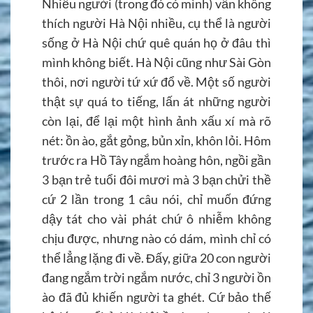
Nhiều người (trong đó có mình) vẫn không
thích người Hà Nội nhiều, cụ thể là người
sống ở Hà Nội chứ quê quán họ ở đâu thì
mình không biết. Hà Nội cũng như Sài Gòn
thôi, nơi người tứ xứ đổ về. Một số người
thật sự quá to tiếng, lấn át những người
còn lại, để lại một hình ảnh xấu xí mà rõ
nét: ồn ào, gắt gỏng, bủn xỉn, khôn lỏi. Hôm
trước ra Hồ Tây ngắm hoàng hôn, ngồi gần
3 bạn trẻ tuổi đôi mươi mà 3 bạn chửi thề
cứ 2 lần trong 1 câu nói, chỉ muốn đứng
dậy tát cho vài phát chứ ô nhiễm không
chịu được, nhưng nào có dám, mình chỉ có
thể lẳng lặng đi về. Đấy, giữa 20 con người
đang ngắm trời ngắm nước, chỉ 3 người ồn
ào đã đủ khiến người ta ghét. Cứ bảo thế