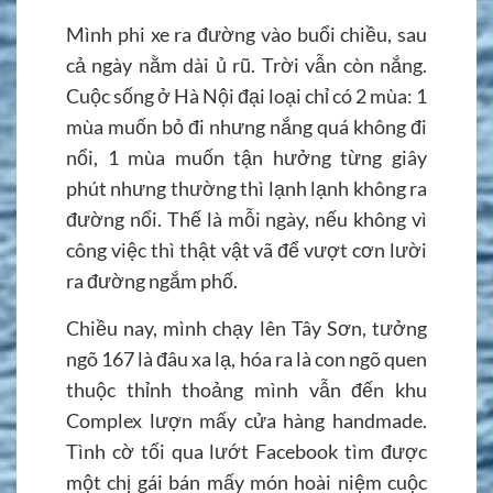
Mình phi xe ra đường vào buổi chiều, sau
cả ngày nằm dài ủ rũ. Trời vẫn còn nắng.
Cuộc sống ở Hà Nội đại loại chỉ có 2 mùa: 1
mùa muốn bỏ đi nhưng nắng quá không đi
nổi, 1 mùa muốn tận hưởng từng giây
phút nhưng thường thì lạnh lạnh không ra
đường nổi. Thế là mỗi ngày, nếu không vì
công việc thì thật vật vã để vượt cơn lười
ra đường ngắm phố.
Chiều nay, mình chạy lên Tây Sơn, tưởng
ngõ 167 là đâu xa lạ, hóa ra là con ngõ quen
thuộc thỉnh thoảng mình vẫn đến khu
Complex lượn mấy cửa hàng handmade.
Tình cờ tối qua lướt Facebook tìm được
một chị gái bán mấy món hoài niệm cuộc