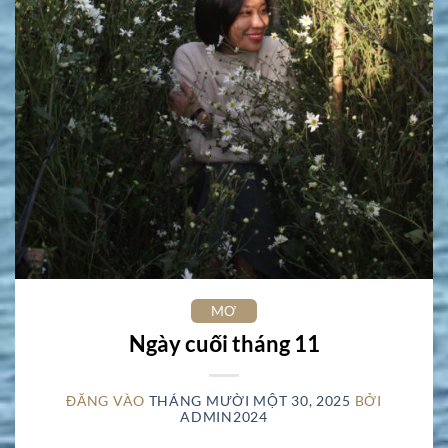
MƠ
Ngày cuối tháng 11
ĐĂNG VÀO
THÁNG MƯỜI MỘT 30, 2025
BỞI
ADMIN2024