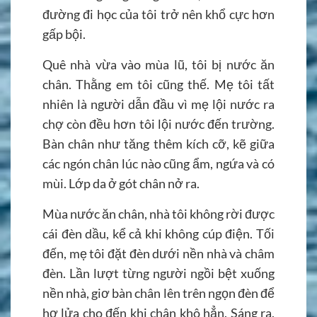
đường đi học của tôi trở nên khổ cực hơn
gấp bội.
Quê nhà vừa vào mùa lũ, tôi bị nước ăn
chân. Thằng em tôi cũng thế. Mẹ tôi tất
nhiên là người dẫn đầu vì mẹ lội nước ra
chợ còn đều hơn tôi lội nước đến trường.
Bàn chân như tăng thêm kích cỡ, kẽ giữa
các ngón chân lúc nào cũng ẩm, ngứa và có
mùi. Lớp da ở gót chân nở ra.
Mùa nước ăn chân, nhà tôi không rời được
cái đèn dầu, kể cả khi không cúp điện. Tối
đến, mẹ tôi đặt đèn dưới nền nhà và châm
đèn. Lần lượt từng người ngồi bệt xuống
nền nhà, giơ bàn chân lên trên ngọn đèn để
hơ lửa cho đến khi chân khô hẳn. Sáng ra,