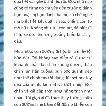
qua hết và nghe đủ nhiều rồi. Đứa nhỏ nào
cũng có từng đó chuyện đến trường, đánh
bạn hoặc bị bạn đánh, ba mẹ cô chú nghe
mà biết hết kết quả ra sao, chẳng còn tò
mò nữa. Không như tụi con nít, đã biết đi
làm, xe đò, lên rừng xuống biển là cái gì
đâu.
Mùa mưa, con đường đi học đi làm lầy lội
bùn đất. Tôi không sao diễn tả được cái
khoảnh khắc đặt chân xuống đường, bàn
chân lún hẳn xuống, bùn bọc quanh dép
như thể chính tay tôi dùng đất sét bọc lấy
dép của mình, kín mít và ướt nhẹp. Đôi
chân và cái cặp trên lưng nặng trịch như
nhau. Tôi giận ai đã thực thi ý tưởng chữa
con đường làng bằng đất đỏ, nó khiến con