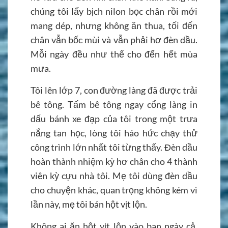
chúng tôi lấy bịch nilon bọc chân rồi mới
mang dép, nhưng không ăn thua, tối đến
chân vẫn bốc mùi và vẫn phải hơ đèn dầu.
Mỗi ngày đều như thế cho đến hết mùa
mưa.
Tôi lên lớp 7, con đường làng đã được trải
bê tông. Tấm bê tông ngay cổng làng in
dấu bánh xe đạp của tôi trong một trưa
nắng tan học, lòng tôi háo hức chạy thử
công trình lớn nhất tôi từng thấy. Đèn dầu
hoàn thành nhiệm kỳ hơ chân cho 4 thành
viên kỳ cựu nhà tôi. Mẹ tôi dùng đèn dầu
cho chuyện khác, quan trọng không kém vì
lần này, mẹ tôi bán hột vịt lộn.
Không ai ăn hột vịt lộn vào ban ngày cả.