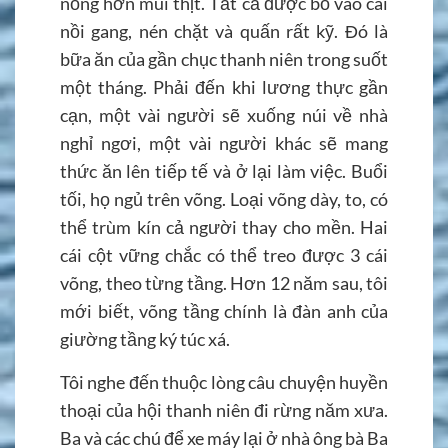
nồng hơn mùi thịt. Tất cả được bỏ vào cái
nồi gang, nén chặt và quấn rất kỹ. Đó là
bữa ăn của gần chục thanh niên trong suốt
một tháng. Phải đến khi lương thực gần
cạn, một vài người sẽ xuống núi về nhà
nghỉ ngơi, một vài người khác sẽ mang
thức ăn lên tiếp tế và ở lại làm việc. Buổi
tối, họ ngủ trên võng. Loại võng dày, to, có
thể trùm kín cả người thay cho mền. Hai
cái cột vững chắc có thể treo được 3 cái
võng, theo từng tầng. Hơn 12 năm sau, tôi
mới biết, võng tầng chính là đàn anh của
giường tầng ký túc xá.
Tôi nghe đến thuộc lòng câu chuyện huyền
thoại của hội thanh niên đi rừng năm xưa.
Ba và các chú để xe máy lại ở nhà ông bà Ba