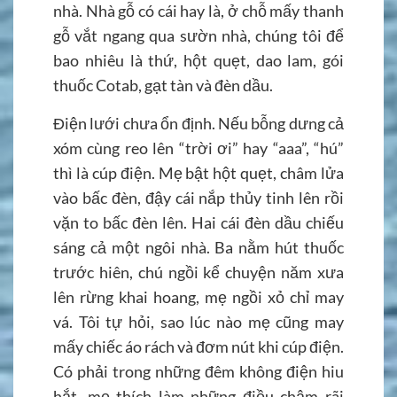
nhà. Nhà gỗ có cái hay là, ở chỗ mấy thanh
gỗ vắt ngang qua sườn nhà, chúng tôi để
bao nhiêu là thứ, hột quẹt, dao lam, gói
thuốc Cotab, gạt tàn và đèn dầu.
Điện lưới chưa ổn định. Nếu bỗng dưng cả
xóm cùng reo lên “trời ơi” hay “aaa”, “hú”
thì là cúp điện. Mẹ bật hột quẹt, châm lửa
vào bấc đèn, đậy cái nắp thủy tinh lên rồi
vặn to bấc đèn lên. Hai cái đèn dầu chiếu
sáng cả một ngôi nhà. Ba nằm hút thuốc
trước hiên, chú ngồi kể chuyện năm xưa
lên rừng khai hoang, mẹ ngồi xỏ chỉ may
vá. Tôi tự hỏi, sao lúc nào mẹ cũng may
mấy chiếc áo rách và đơm nút khi cúp điện.
Có phải trong những đêm không điện hiu
hắt, mẹ thích làm những điều chậm rãi