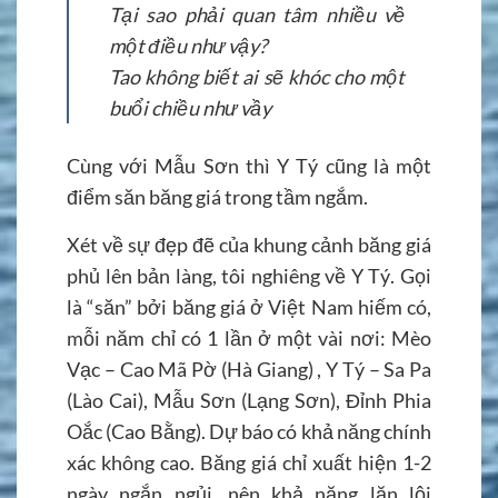
Tại sao phải quan tâm nhiều về
một điều như vậy?
Tao không biết ai sẽ khóc cho một
buổi chiều như vầy
Cùng với Mẫu Sơn thì Y Tý cũng là một
điểm săn băng giá trong tầm ngắm.
Xét về sự đẹp đẽ của khung cảnh băng giá
phủ lên bản làng, tôi nghiêng về Y Tý. Gọi
là “săn” bởi băng giá ở Việt Nam hiếm có,
mỗi năm chỉ có 1 lần ở một vài nơi: Mèo
Vạc – Cao Mã Pờ (Hà Giang) , Y Tý – Sa Pa
(Lào Cai), Mẫu Sơn (Lạng Sơn), Đỉnh Phia
Oắc (Cao Bằng). Dự báo có khả năng chính
xác không cao. Băng giá chỉ xuất hiện 1-2
ngày ngắn ngủi, nên khả năng lặn lội