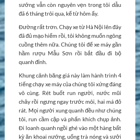
sướng vẫn còn nguyên vẹn trong tôi dẫu
đã 6 tháng trôi qua, kể từ hôm ấy.
Đường rất trơn. Chạy xe từ Hà Nội lên đây
đã đủ mạo hiểm rồi, tôi không muốn ngông
cuồng thêm nữa. Chúng tôi để xe máy gần
hầm rượu Mẫu Sơn rồi bắt đầu đi bộ
quanh đỉnh.
Khung cảnh băng giá này làm hành trình 4
tiếng chạy xe máy của chúng tôi xứng đáng
vô cùng. Rét buốt run người, nước mũi
chảy rồi ngưng ngay trước môi, hai má đỏ
rát. Mọi người xung quanh đều như chúng
tôi, run cầm cập và phấn khích chụp ảnh.
Đi loanh quanh ngồi ghé vào một hàng bất
kỳ ăn khoai nướng, uống trà nóng và sưởi