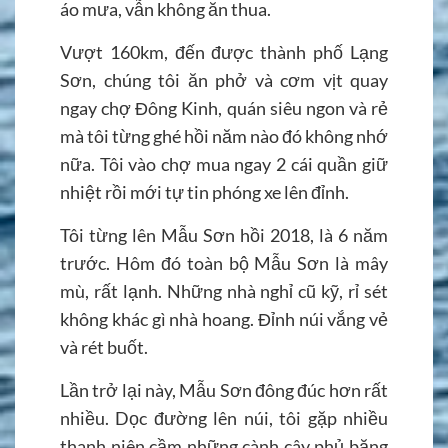
áo mưa, vẫn không ăn thua.
Vượt 160km, đến được thành phố Lạng
Sơn, chúng tôi ăn phở và cơm vịt quay
ngay chợ Đông Kinh, quán siêu ngon và rẻ
mà tôi từng ghé hồi năm nào đó không nhớ
nữa. Tôi vào chợ mua ngay 2 cái quần giữ
nhiệt rồi mới tự tin phóng xe lên đỉnh.
Tôi từng lên Mẫu Sơn hồi 2018, là 6 năm
trước. Hôm đó toàn bộ Mẫu Sơn là mây
mù, rất lạnh. Những nhà nghỉ cũ kỹ, rỉ sét
không khác gì nhà hoang. Đỉnh núi vắng vẻ
và rét buốt.
Lần trở lại này, Mẫu Sơn đông đúc hơn rất
nhiều. Dọc đường lên núi, tôi gặp nhiều
thanh niên cầm những cành cây phủ băng