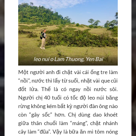
leo nui o Lam Thuong, Yen Bai
Một người anh đi chặt vài cái ống tre làm
“nồi”, nước thì lấy từ suối, nhặt vài que củi
đốt lửa. Thế là có ngay nồi nước sôi.
Người chị 40 tuổi có tốc độ leo núi băng
rừng không kém bất kỳ người đàn ông nào
còn “gây sốc” hơn. Chị dùng dao khoét
giữa thân chuối làm “máng”, chặt nhánh
cây làm “đũa”. Vậy là bữa ăn mì tôm nóng