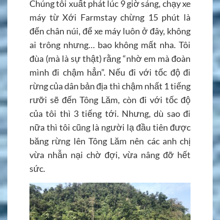
Chúng tôi xuất phát lúc 9 giờ sáng, chạy xe
máy từ Xới Farmstay chừng 15 phút là
đến chân núi, để xe máy luôn ở đây, không
ai trông nhưng… bao không mất nha. Tôi
đùa (mà là sự thật) rằng “nhờ em mà đoàn
mình đi chậm hẳn”. Nếu đi với tốc độ đi
rừng của dân bản địa thì chậm nhất 1 tiếng
rưỡi sẽ đến Tông Lăm, còn đi với tốc độ
của tôi thì 3 tiếng tới. Nhưng, dù sao đi
nữa thì tôi cũng là người lạ đầu tiên được
băng rừng lên Tông Lăm nên các anh chị
vừa nhẫn nại chờ đợi, vừa nâng đỡ hết
sức.