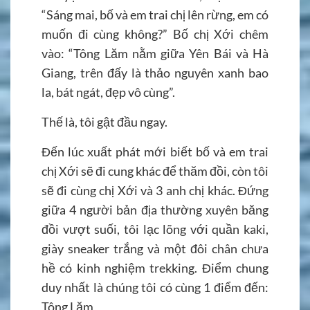
“Sáng mai, bố và em trai chị lên rừng, em có
muốn đi cùng không?” Bố chị Xới chêm
vào: “Tông Lăm nằm giữa Yên Bái và Hà
Giang, trên đấy là thảo nguyên xanh bao
la, bát ngát, đẹp vô cùng”.
Thế là, tôi gật đầu ngay.
Đến lúc xuất phát mới biết bố và em trai
chị Xới sẽ đi cung khác để thăm đồi, còn tôi
sẽ đi cùng chị Xới và 3 anh chị khác. Đứng
giữa 4 người bản địa thường xuyên băng
đồi vượt suối, tôi lạc lõng với quần kaki,
giày sneaker trắng và một đôi chân chưa
hề có kinh nghiệm trekking. Điểm chung
duy nhất là chúng tôi có cùng 1 điểm đến:
Tông Lăm