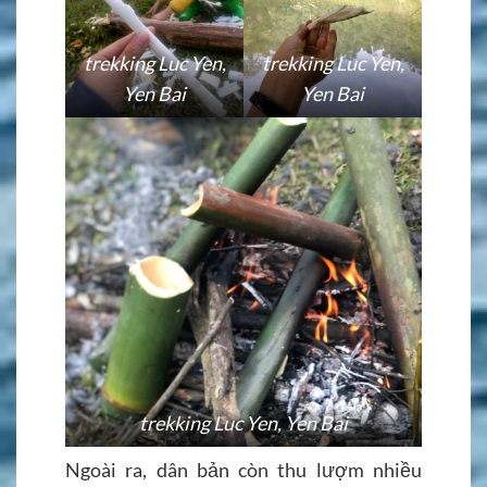
trekking Luc Yen,
trekking Luc Yen,
Yen Bai
Yen Bai
trekking Luc Yen, Yen Bai
Ngoài ra, dân bản còn thu lượm nhiều