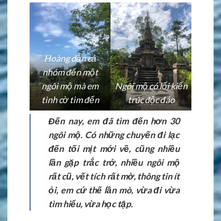
Hoàng dẫn cả
nhóm đến một
ngôi mộ mà em
Ngôi mộ có lối kiến
tình cờ tìm đến
trúc độc đáo
Đến nay, em đã tìm đến hơn 30
ngôi mộ. Có những chuyến đi lạc
đến tối mịt mới về, cũng nhiều
lần gặp trắc trở, nhiều ngôi mộ
rất cũ, vết tích rất mờ, thông tin ít
ỏi, em cứ thế lần mò, vừa đi vừa
tìm hiểu, vừa học tập.