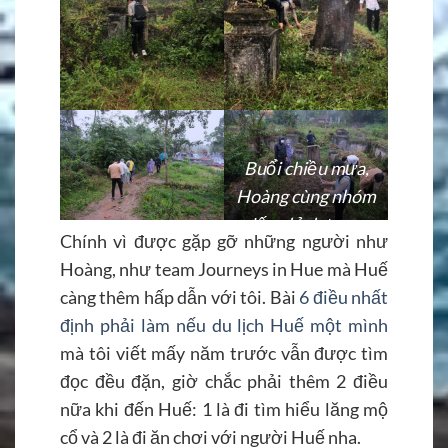
Buổi chiều mưa,
Hoàng cùng nhóm
đến chỉnh trang
Chính vì được gặp gỡ những người như
ngôi mộ của ông Lê
Hoàng, như team Journeys in Hue mà Huế
Quang Định
càng thêm hấp dẫn với tôi. Bài
6 điều nhất
định phải làm nếu du lịch Huế một mình
mà tôi viết mấy năm trước vẫn được tìm
đọc đều đặn, giờ chắc phải thêm 2 điều
nữa khi đến Huế: 1 là đi tìm hiểu lăng mộ
cổ và 2 là đi ăn chơi với người Huế nha.