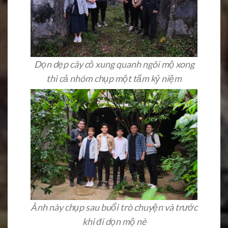
Dọn dẹp cây cỏ xung quanh ngôi mộ xong
thì cả nhóm chụp một tấm kỷ niệm
Ảnh này chụp sau buổi trò chuyện và trước
khi đi dọn mộ nè