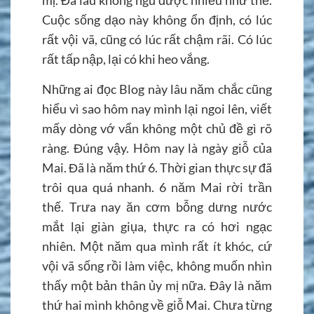
Cuộc sống dạo này không ổn định, có lúc
rất vội vã, cũng có lúc rất chậm rãi. Có lúc
rất tấp nập, lại có khi heo vắng.
Những ai đọc Blog này lâu năm chắc cũng
hiểu vì sao hôm nay mình lại ngoi lên, viết
mấy dòng vớ vẩn không một chủ đề gì rõ
ràng. Đúng vậy. Hôm nay là ngày giỗ của
Mai. Đã là năm thứ 6. Thời gian thực sự đã
trôi qua quá nhanh. 6 năm Mai rời trần
thế. Trưa nay ăn cơm bỗng dưng nước
mắt lại giàn giụa, thực ra có hơi ngạc
nhiên. Một năm qua mình rất ít khóc, cứ
vội vã sống rồi làm việc, không muốn nhìn
thấy một bản thân ủy mị nữa. Đây là năm
thứ hai mình không về giỗ Mai. Chưa từng