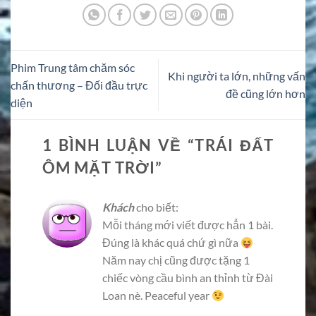
Phim Trung tâm chăm sóc
Khi người ta lớn, những vấn
chấn thương – Đối đầu trực
đề cũng lớn hơn
diện
1 BÌNH LUẬN VỀ “
TRÁI ĐẤT
ÔM MẶT TRỜI
”
Khách
cho biết:
Mỗi tháng mới viết được hẳn 1 bài.
Đúng là khác quá chứ gì nữa
Năm nay chị cũng được tặng 1
chiếc vòng cầu bình an thỉnh từ Đài
Loan nè. Peaceful year