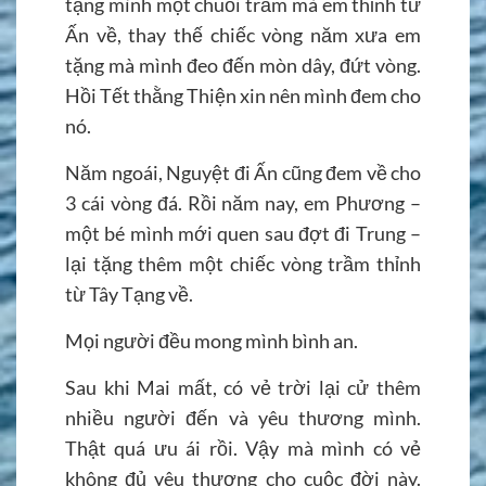
tặng mình một chuỗi trầm mà em thỉnh từ
Ấn về, thay thế chiếc vòng năm xưa em
tặng mà mình đeo đến mòn dây, đứt vòng.
Hồi Tết thằng Thiện xin nên mình đem cho
nó.
Năm ngoái, Nguyệt đi Ấn cũng đem về cho
3 cái vòng đá. Rồi năm nay, em Phương –
một bé mình mới quen sau đợt đi Trung –
lại tặng thêm một chiếc vòng trầm thỉnh
từ Tây Tạng về.
Mọi người đều mong mình bình an.
Sau khi Mai mất, có vẻ trời lại cử thêm
nhiều người đến và yêu thương mình.
Thật quá ưu ái rồi. Vậy mà mình có vẻ
không đủ yêu thương cho cuộc đời này.