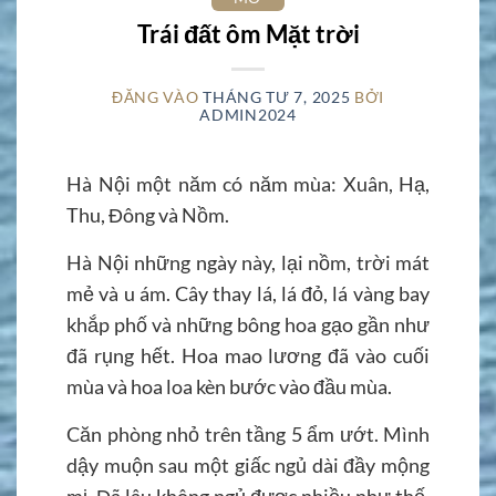
Trái đất ôm Mặt trời
ĐĂNG VÀO
THÁNG TƯ 7, 2025
BỞI
ADMIN2024
Hà Nội một năm có năm mùa: Xuân, Hạ,
Thu, Đông và Nồm.
Hà Nội những ngày này, lại nồm, trời mát
mẻ và u ám. Cây thay lá, lá đỏ, lá vàng bay
khắp phố và những bông hoa gạo gần như
đã rụng hết. Hoa mao lương đã vào cuối
mùa và hoa loa kèn bước vào đầu mùa.
Căn phòng nhỏ trên tầng 5 ẩm ướt. Mình
dậy muộn sau một giấc ngủ dài đầy mộng
mị. Đã lâu không ngủ được nhiều như thế.