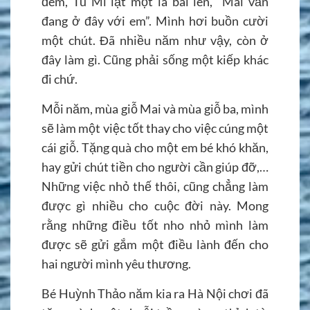
đêm, Tú Mi lật một lá bài lên, “Mai vẫn
đang ở đây với em”. Mình hơi buồn cười
một chút. Đã nhiều năm như vậy, còn ở
đây làm gì. Cũng phải sống một kiếp khác
đi chứ.
Mỗi năm, mùa giỗ Mai và mùa giỗ ba, mình
sẽ làm một việc tốt thay cho việc cúng một
cái giỗ. Tặng quà cho một em bé khó khăn,
hay gửi chút tiền cho người cần giúp đỡ,…
Những việc nhỏ thế thôi, cũng chẳng làm
được gì nhiều cho cuộc đời này. Mong
rằng những điều tốt nho nhỏ mình làm
được sẽ gửi gắm một điều lành đến cho
hai người mình yêu thương.
Bé Huỳnh Thảo năm kia ra Hà Nội chơi đã