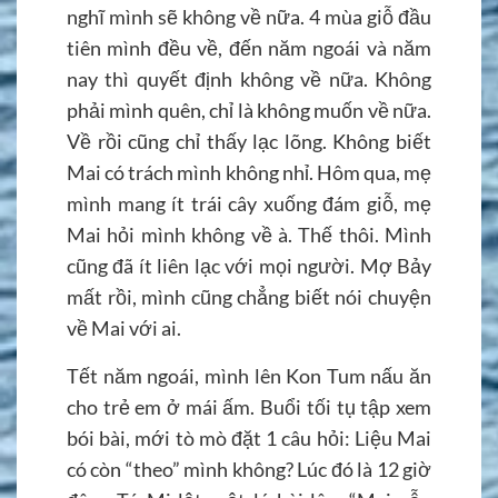
nghĩ mình sẽ không về nữa. 4 mùa giỗ đầu
tiên mình đều về, đến năm ngoái và năm
nay thì quyết định không về nữa. Không
phải mình quên, chỉ là không muốn về nữa.
Về rồi cũng chỉ thấy lạc lõng. Không biết
Mai có trách mình không nhỉ. Hôm qua, mẹ
mình mang ít trái cây xuống đám giỗ, mẹ
Mai hỏi mình không về à. Thế thôi. Mình
cũng đã ít liên lạc với mọi người. Mợ Bảy
mất rồi, mình cũng chẳng biết nói chuyện
về Mai với ai.
Tết năm ngoái, mình lên Kon Tum nấu ăn
cho trẻ em ở mái ấm. Buổi tối tụ tập xem
bói bài, mới tò mò đặt 1 câu hỏi: Liệu Mai
có còn “theo” mình không? Lúc đó là 12 giờ