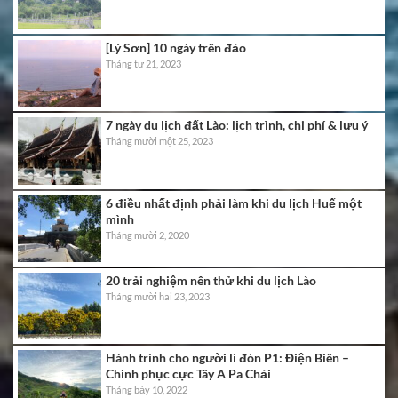
[Lý Sơn] 10 ngày trên đảo
Tháng tư 21, 2023
7 ngày du lịch đất Lào: lịch trình, chi phí & lưu ý
Tháng mười một 25, 2023
6 điều nhất định phải làm khi du lịch Huế một
mình
Tháng mười 2, 2020
20 trải nghiệm nên thử khi du lịch Lào
Tháng mười hai 23, 2023
Hành trình cho người lì đòn P1: Điện Biên –
Chinh phục cực Tây A Pa Chải
Tháng bảy 10, 2022