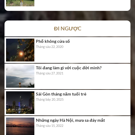
ĐI NGƯỢC
Phố không cửa sổ
Tháng sáu 22, 2020
Tôi đang làm gì với cuộc đời mình?
Tháng sáu 27, 2021
Sài Gòn tháng năm tuổi trẻ
Tháng bảy 20, 2025
Những ngày Hà Nội, mưa sa đáy mắt
Tháng sáu 15, 2022