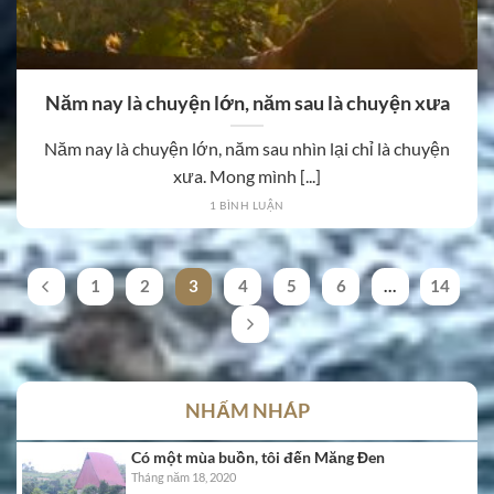
Năm nay là chuyện lớn, năm sau là chuyện xưa
Năm nay là chuyện lớn, năm sau nhìn lại chỉ là chuyện
xưa. Mong mình [...]
1 BÌNH LUẬN
1
2
3
4
5
6
…
14
NHẤM NHÁP
Có một mùa buồn, tôi đến Măng Đen
Tháng năm 18, 2020