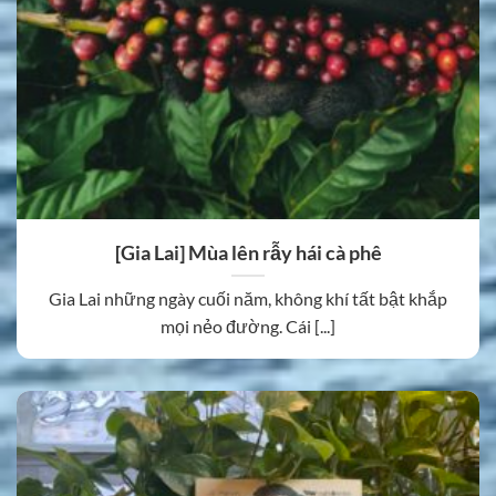
[Gia Lai] Mùa lên rẫy hái cà phê
Gia Lai những ngày cuối năm, không khí tất bật khắp
mọi nẻo đường. Cái [...]