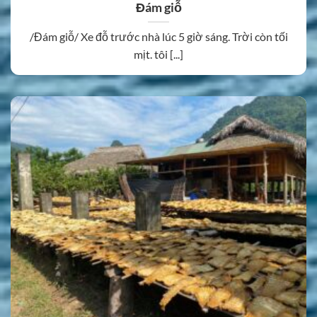
Đám giỗ
/Đám giỗ/ Xe đỗ trước nhà lúc 5 giờ sáng. Trời còn tối
mịt. tôi [...]